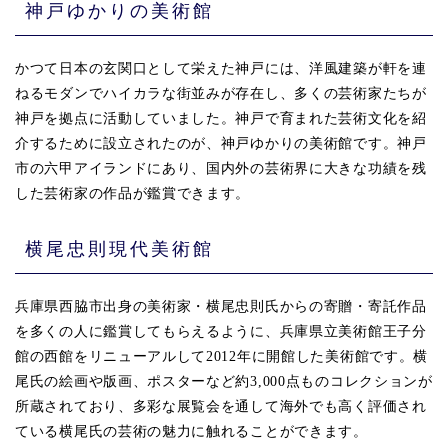
神戸ゆかりの美術館
かつて日本の玄関口として栄えた神戸には、洋風建築が軒を連
ねるモダンでハイカラな街並みが存在し、多くの芸術家たちが
神戸を拠点に活動していました。神戸で育まれた芸術文化を紹
介するために設立されたのが、神戸ゆかりの美術館です。神戸
市の六甲アイランドにあり、国内外の芸術界に大きな功績を残
した芸術家の作品が鑑賞できます。
横尾忠則現代美術館
兵庫県西脇市出身の美術家・横尾忠則氏からの寄贈・寄託作品
を多くの人に鑑賞してもらえるように、兵庫県立美術館王子分
館の西館をリニューアルして2012年に開館した美術館です。横
尾氏の絵画や版画、ポスターなど約3,000点ものコレクションが
所蔵されており、多彩な展覧会を通して海外でも高く評価され
ている横尾氏の芸術の魅力に触れることができます。