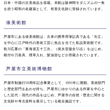
日本・中国の古美術品を収蔵。本館は阪神間モダニズムの一角
を担う昭和の名建築として、有形文化財に登録されています。
俵美術館
芦屋市にある俵美術館は、古来の携帯用筆記具である「矢立」
を中心に江戸時代の美術工芸に焦点を当てた私設美術館です。
歌川広重の「東海道五十三次」（保永堂版全55点）をはじめ、
根付や刀装具、煙草入れ、髪油壺などが所蔵されています。
芦屋市立美術博物館
芦屋市制施行50周年記念事業として、1991年に開館。美術部門
と歴史部門をあわせ持ち、芦屋市にゆかりのある作家を中心と
した近代・現代の作品をはじめ、芦屋市の自然・歴史に関する
文化財や考古資料を展示している複合施設です。