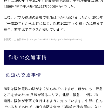
神）は1990年（平成2年）が最高値を記録。平均坪単価は307万
4380円/坪で平均地価は93万0000円/㎡でした。
以後、バブル崩壊の影響で地価は下がり続けましたが、2013年
（平成25年）から上昇に転じ、以後2022年（令和）の現在まで
毎年、前年比でプラスが続いています。
参照元：土地代データ（https://tochidai.info/hyogo/kobe-higashinada/）
御影の交通事情
鉄道の交通事情
御影は阪神電鉄の駅がよく知られていますが、ほかにも、阪急
とJRを含め3つの路線が通るエリア。北部に阪急、中部にJR、
南部に阪神が東西で並行するように走っています。中部に住ん
でいる方であれば、JR住吉駅を含めて3路線が徒歩圏内に入り