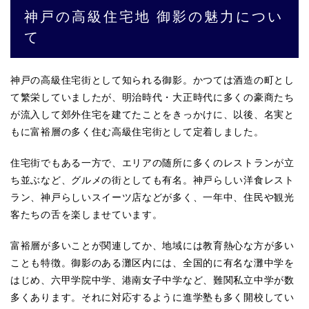
神戸の高級住宅地 御影の魅力につい
て
神戸の高級住宅街として知られる御影。かつては酒造の町とし
て繁栄していましたが、明治時代・大正時代に多くの豪商たち
が流入して郊外住宅を建てたことをきっかけに、以後、名実と
もに富裕層の多く住む高級住宅街として定着しました。
住宅街でもある一方で、エリアの随所に多くのレストランが立
ち並ぶなど、グルメの街としても有名。神戸らしい洋食レスト
ラン、神戸らしいスイーツ店などが多く、一年中、住民や観光
客たちの舌を楽しませています。
富裕層が多いことが関連してか、地域には教育熱心な方が多い
ことも特徴。御影のある灘区内には、全国的に有名な灘中学を
はじめ、六甲学院中学、港南女子中学など、難関私立中学が数
多くあります。それに対応するように進学塾も多く開校してい