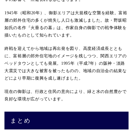
1945年（昭和20年）、御影エリアは大規模な空襲を経験。富裕
層の郊外住宅の多くが焼失し人口も激減しました。故・野坂昭
如氏の名作『火垂るの墓』は、作家自身の御影での戦争体験を
描いたものとして知られています。
終戦を迎えてから地域は再出発を図り、高度経済成長ととも
に、富裕層の郊外住宅地のイメージを残しつつ、関西エリアの
ベッドタウンとしても発展。1995年（平成7年）の阪神・淡路
大震災では大きな被害を被ったものの、地域の自治会の結束な
どにより早期に復興を成し遂げました。
現在の御影は、行政と住民の意向により、緑と水の自然豊かで
良好な環境が広がっています。
まとめ