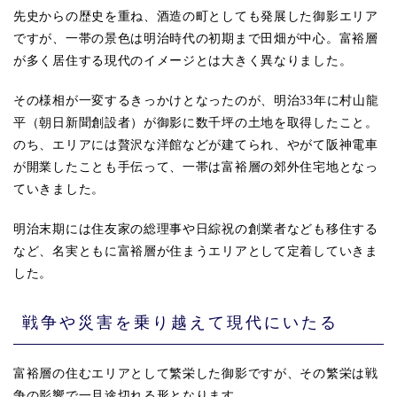
先史からの歴史を重ね、酒造の町としても発展した御影エリア
ですが、一帯の景色は明治時代の初期まで田畑が中心。富裕層
が多く居住する現代のイメージとは大きく異なりました。
その様相が一変するきっかけとなったのが、明治33年に村山龍
平（朝日新聞創設者）が御影に数千坪の土地を取得したこと。
のち、エリアには贅沢な洋館などが建てられ、やがて阪神電車
が開業したことも手伝って、一帯は富裕層の郊外住宅地となっ
ていきました。
明治末期には住友家の総理事や日綜祝の創業者なども移住する
など、名実ともに富裕層が住まうエリアとして定着していきま
した。
戦争や災害を乗り越えて現代にいたる
富裕層の住むエリアとして繁栄した御影ですが、その繁栄は戦
争の影響で一旦途切れる形となります。