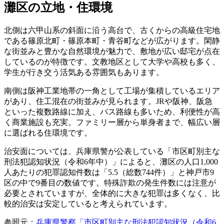
灘区の立地・住環境
北側は六甲山系の斜面に沿う高台で、古くからの高級住宅地
である篠原北町・篠原本町・青谷町などが広がります。閑静
な街並みと豊かな自然環境が魅力で、敷地が広い邸宅が点在
しているのが特徴です。文教地区として大学や高校も多く、
学生が行き交う活気ある雰囲気もあります。
南側は阪神工業地帯の一角として工場が集積しているエリア
があり、住工混在の街並みが見られます。JRや阪神、阪急
といった複数路線に加え、バス路線も多いため、利便性が高
く商業施設も充実。ファミリー層から単身者まで、幅広い層
に選ばれる住環境です。
治安面については、兵庫県警が公表している「市区町別主な
刑法犯認知状況（令和6年中）」によると、灘区の人口1,000
人あたりの犯罪認知件数は「5.5（総数744件）」と神戸市9
区の中で9番目の数値です。特殊詐欺の発生件数には注意が
必要とされていますが、全体的に大きな犯罪は多くなく、比
較的治安は安定していると考えられています。
参照元：
兵庫県警察「市区町別主な刑法犯認知状況（令和6