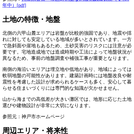
年中）[pdf]
土地の特徴・地盤
北側の六甲山麓エリアは岩盤が比較的強固であり、地震や揺
れに対しても安定している地域が多いとされています。一方
で急斜面や崖地もあるため、土砂災害のリスクには注意が必
要です。宅地造成地では造成時期や工法によって地盤状況が
異なるため、事前の地盤調査や補強工事が重要となります。
南側の海沿いエリアは埋立地や低地があり、地域によっては
軟弱地盤の可能性があります。建築計画時には地盤改良や耐
震性を考慮した設計が求められるケースも多く、安心して暮
らせる住まいづくりには専門的な知識が欠かせません。
山から海までの高低差が大きい灘区では、地形に応じた土地
選びや建物設計が非常に大切になります。
参照元：神戸市ホームページ
周辺エリア・将来性