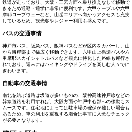
鉄道が走っており、大阪・三宮方面へ乗り換えなしで移動で
きるため通勤・通学に非常に便利です。六甲ケーブルや六甲
摩耶ロープウェーなど、山岳エリアへ向かうアクセスも充実
しているため、観光客やレジャー利用も盛んです。
バスの交通事情
神戸市バス、阪急バス、阪神バスなどが区内をカバーし、山
から海岸部まで幅広く移動できます。六甲山上循環バスや六
甲摩耶スカイシャトルバスなど観光に特化した路線も運行さ
れており、週末にはハイキングやドライブを楽しむ人々でに
ぎわいます。
自動車の交通事情
南北を結ぶ道路は坂道が多いものの、阪神高速神戸線などの
幹線道路を利用すれば、大阪方面や神戸中心部への移動もス
ムーズです。住宅地によっては駐車場の確保が難しい場合も
あるため、車の利用を重視する場合は事前に入念なチェック
が必要となります。