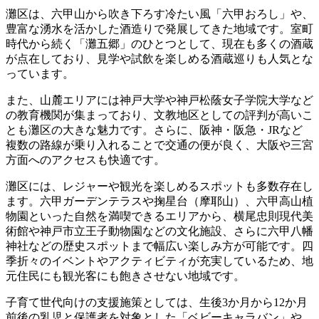
灘区は、六甲山から吹き下ろす冷たい風「六甲おろし」や、
豊富な湧水を活かした酒造りで発展してきた地域です。室町
時代から続く「灘五郷」のひとつとして、現在も多くの酒蔵
が点在しており、見学や試飲を楽しめる酒蔵巡りも人気とな
っています。
また、山麓エリアには神戸大学や神戸松蔭女子学院大学など
の教育機関が集まっており、文教地区としての評判が高いこ
とも灘区の大きな魅力です。さらに、阪神・阪急・JRなど
複数の路線が乗り入れることで交通の便が良く、大阪や三宮
方面へのアクセスも快適です。
灘区には、レジャーや観光を楽しめるスポットも多数存在し
ます。六甲ガーデンテラスや掬星台（摩耶山）、六甲高山植
物園といった自然を満喫できるエリアから、横尾忠則現代美
術館や神戸市立王子動物園などの文化施設、さらに六甲八幡
神社などの歴史スポットまで幅広い楽しみ方が可能です。四
季折々のイベントやアクティビティが充実しているため、地
元住民にも観光客にも飽きさせない地域です。
子育て世代向けの支援施策としては、生後3か月から12か月
前後の乳児と保護者を対象とした「ベビーキャラバン」や、