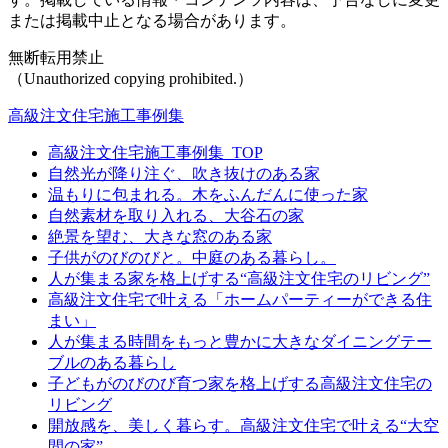
または掲載中止となる場合があります。
無断転用禁止
（Unauthorized copying prohibited.）
高級注文住宅施工事例集
高級注文住宅施工事例集_TOP
自然光が降り注ぐ、吹き抜けのある家
温もりに包まれる。木をふんだんに使った家
自然素材を取り入れる、大谷石の家
絶景を望む、大きな窓のある家
子供がのびのびと。中庭のある暮らし。
人が集まる家を格上げする“高級注文住宅のリビング”
高級注文住宅で叶える「ホームパーティーができる住
まい」
人が集まる時間をもっと豊かに大きなダイニングテー
ブルのある暮らし
子どもがのびのび育つ家を格上げする高級注文住宅の
リビング
開放感を、美しく暮らす。高級注文住宅で叶える“大空
間の家”