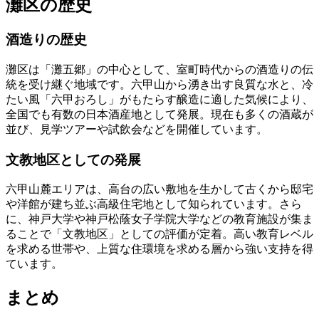
灘区の歴史
酒造りの歴史
灘区は「灘五郷」の中心として、室町時代からの酒造りの伝
統を受け継ぐ地域です。六甲山から湧き出す良質な水と、冷
たい風「六甲おろし」がもたらす醸造に適した気候により、
全国でも有数の日本酒産地として発展。現在も多くの酒蔵が
並び、見学ツアーや試飲会などを開催しています。
文教地区としての発展
六甲山麓エリアは、高台の広い敷地を生かして古くから邸宅
や洋館が建ち並ぶ高級住宅地として知られています。さら
に、神戸大学や神戸松蔭女子学院大学などの教育施設が集ま
ることで「文教地区」としての評価が定着。高い教育レベル
を求める世帯や、上質な住環境を求める層から強い支持を得
ています。
まとめ