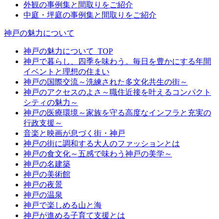
外観の事例集と間取りをご紹介
中庭・坪庭の事例集と間取りをご紹介
神戸の魅力について
神戸の魅力について_TOP
神戸で暮らし、四季を味わう。毎日を豊かにする年間
イベントと理想の住まい
神戸の国際交流～洗練された多文化共生の街～
神戸のアクセスのよさ～職住近接を叶えるコンパクト
シティの魅力～
神戸の医療環境～家族を守る高度なインフラと充実の
行政支援～
音楽と映画が息づく街・神戸
神戸の街に調和する大人のファッションとは
神戸の食文化～五感で味わう神戸の美学～
神戸の名建築
神戸の美術館
神戸の夜景
神戸の温泉
神戸で楽しめる山と海
神戸が進める子育て支援とは