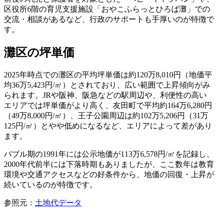
区役所6階の育児支援施設「おやこふらっとひろば灘」での
交流・相談があるなど、行政のサポートも手厚いのが特徴で
す。
灘区の坪単価
2025年時点での灘区の平均坪単価は約120万8,010円（地価平
均36万5,423円/㎡）とされており、広い範囲で上昇傾向がみ
られます。JRや阪神、阪急などの駅周辺や、利便性の高い
エリアでは坪単価がより高く、友田町で平均約164万6,280円
（49万8,000円/㎡）、王子公園周辺は約102万5,206円（31万
125円/㎡）とやや低めになるなど、エリアによって差があり
ます。
バブル期の1991年には公示地価が113万6,578円/㎡を記録し、
2000年代前半には下落時期もありましたが、ここ数年は教育
環境や交通アクセスなどの好条件から、地価の回復・上昇が
続いているのが特徴です。
参照元：
土地代データ