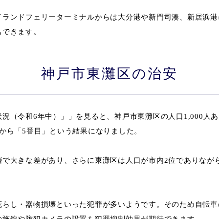
イランドフェリーターミナルからは大分港や新門司湊、新居浜港
もできます。
神戸市東灘区の治安
（令和6年中）」」を見ると、神戸市東灘区の人口1,000人あたり
から「5番目」という結果になりました。
層で大きな差があり、さらに東灘区は人口が市内2位でありなが
荒らし・器物損壊といった犯罪が多いようです。そのため自転車
の施錠や防犯カメラの設置も犯罪抑制効果が期待できます。