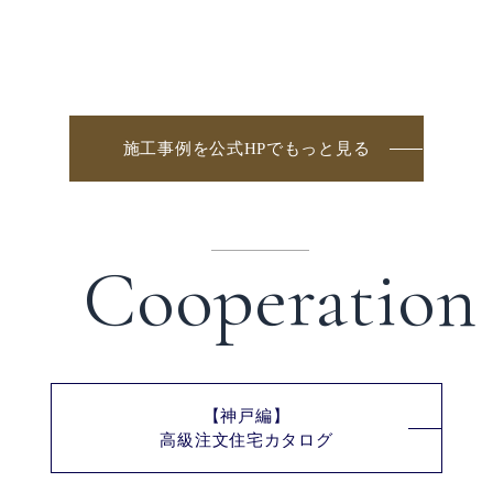
宅。優れた耐震性を持つSE構法だから叶う、デザイン
性のある空間。世界でひとつしかない、独創的な住宅
づくりが叶います。
施工事例を公式HPでもっと見る
運営会社情報
Cooperation
【神戸編】
高級注文住宅カタログ