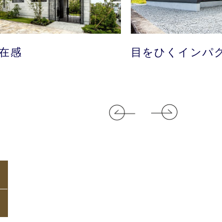
在感
目をひくインパ