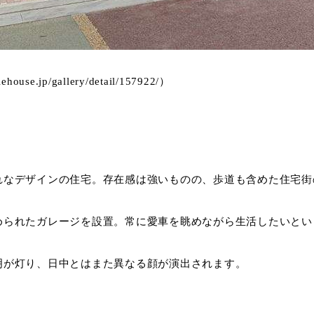
e.jp/gallery/detail/157922/）
れなデザインの住宅。存在感は強いものの、歩道も含めた住宅街
められたガレージを設置。常に愛車を眺めながら生活したいとい
明が灯り、日中とはまた異なる顔が演出されます。