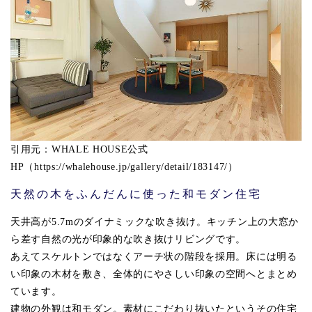
引用元：WHALE HOUSE公式
HP（https://whalehouse.jp/gallery/detail/183147/）
天然の木をふんだんに使った和モダン住宅
天井高が5.7mのダイナミックな吹き抜け。キッチン上の大窓か
ら差す自然の光が印象的な吹き抜けリビングです。
あえてスケルトンではなくアーチ状の階段を採用。床には明る
い印象の木材を敷き、全体的にやさしい印象の空間へとまとめ
ています。
建物の外観は和モダン。素材にこだわり抜いたというその住宅