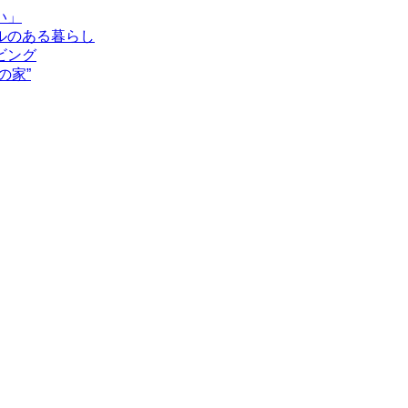
い」
ルのある暮らし
ビング
の家”