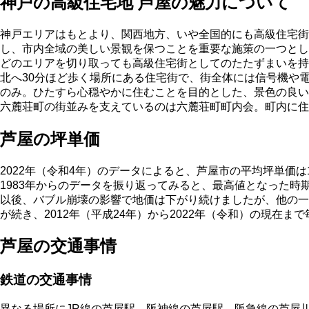
神戸の高級住宅地 芦屋の魅力について
神戸エリアはもとより、関西地方、いや全国的にも高級住宅街
し、市内全域の美しい景観を保つことを重要な施策の一つとし
どのエリアを切り取っても高級住宅街としてのたたずまいを持
北へ30分ほど歩く場所にある住宅街で、街全体には信号機や
のみ。ひたすら心穏やかに住むことを目的とした、景色の良い
六麓荘町の街並みを支えているのは六麓荘町町内会。町内に住
芦屋の坪単価
2022年（令和4年）のデータによると、芦屋市の平均坪単価は12
1983年からのデータを振り返ってみると、最高値となった時期が1
以後、バブル崩壊の影響で地価は下がり続けましたが、他の一
が続き、2012年（平成24年）から2022年（令和）の現在
芦屋の交通事情
鉄道の交通事情
異なる場所にJR線の芦屋駅、阪神線の芦屋駅、阪急線の芦屋