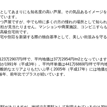
としてあまりにも知名度の高い芦屋。その気品あるイメージを
ています。
つ芦屋ですが、中でも特に多くの方の憧れの場所として知られ
電柱が見当たりません。マンションや商業施設、コンビニすらも
高級住宅街です。
宅や別荘を新築する際の独自基準として、美しい街並みを守る
3万2907円/坪で、平均地価は37万2954円/m2となっていま
991年（平成3年）。平均坪単価は441万6869円/坪で平均地価
般的なエリアよりもだいぶ早く2005年（平成17年）には地
まで毎年、前年比でプラスが続いています。
川駅がありますが、地域で主要駅として利用されているのはJR