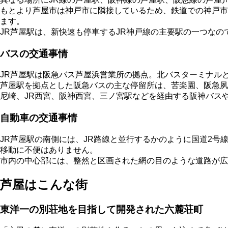
もとより芦屋市は神戸市に隣接しているため、鉄道での神戸市
ます。
JR芦屋駅は、新快速も停車するJR神戸線の主要駅の一つな
バスの交通事情
JR芦屋駅は阪急バス芦屋浜営業所の拠点。北バスターミナル
芦屋駅を拠点とした阪急バスの主な停留所は、苦楽園、阪急夙
尼崎、JR西宮、阪神西宮、三ノ宮駅などを経由する阪神バス
自動車の交通事情
JR芦屋駅の南側には、JR路線と並行するかのように国道2
移動に不便はありません。
市内の中心部には、整然と区画された網の目のような道路が広
芦屋はこんな街
東洋一の別荘地を目指して開発された六麓荘町