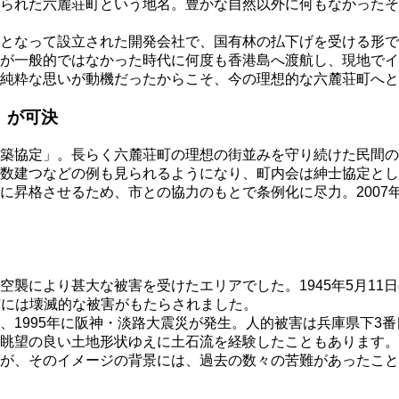
られた六麓荘町という地名。豊かな自然以外に何もなかったその
となって設立された開発会社で、国有林の払下げを受ける形で
航が一般的ではなかった時代に何度も香港島へ渡航し、現地で
純粋な思いが動機だったからこそ、今の理想的な六麓荘町へと
」が可決
築協定」。長らく六麓荘町の理想の街並みを守り続けた民間のル
複数建つなどの例も見られるようになり、町内会は紳士協定と
に昇格させるため、市との協力のもとで条例化に尽力。2007
襲により甚大な被害を受けたエリアでした。1945年5月11
屋市には壊滅的な被害がもたらされました。
1995年に阪神・淡路大震災が発生。人的被害は兵庫県下3番
眺望の良い土地形状ゆえに土石流を経験したこともあります。
が、そのイメージの背景には、過去の数々の苦難があったこと