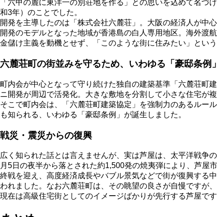
「六甲の麓に東洋一の別荘地を作る」との思いを込めて名づけ
和3年）のことでした。
開発を主導したのは「株式会社六麓荘」。大阪の経済人が中心
開発のモデルとなった地域が香港島の白人専用地区。海外渡
金儲け主義を動機とせず、「このような街に住みたい」という
六麓荘町の街並みを守るため、いわゆる「豪邸条例
町内会が中心となって守り続けた独自の建築基準「六麓荘町建
ニ開発が周辺で活発化。大きな敷地を分割して小さな住宅が
そこで町内会は、「六麓荘町建築協定」を強制力のあるルール
も知られる、いわゆる「豪邸条例」が誕生しました。
戦災・震災からの復興
広く知られた話とは言えませんが、実は芦屋は、太平洋戦争の空
月5日の夜半から落とされた約1,500発の焼夷弾により、芦
終戦を迎え、高度経済成長やバブル景気などで街が復興する中、
われました。なお六麓荘町は、その眺望の良さが自慢ですが、
現在は高級住宅街としてのイメージばかりが先行する芦屋です