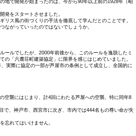
地で開発が始まったのは、今から90年以上前の1928年（昭
開発をスタートさせました。
イギリス風の街づくりの手法を徹底して学んだとのことです。
つながっていったのではないでしょうか。
ールでしたが、2000年前後から、このルールを逸脱したミ
しての「六麓荘町建築協定」に限界を感じはじめていました。
年、実際に協定の一部が芦屋市の条例として成立し、全国的に
日の空襲にはじまり、計4回にわたる芦屋への空襲。特に同年8
目で、神戸市、西宮市に次ぎ、市内では444名もの尊い命が失
を忘れてはいけません。