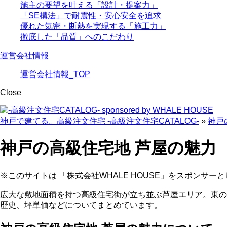
施主の要望を叶える「設計・提案力」
「SE構法」で耐震性・安心安全を追求
優れた気密・断熱を実現する「施工力」
徹底した「品質」へのこだわり
運営会社情報
運営会社情報_TOP
Close
神戸で建てる。高級注文住宅 -高級注文住宅CATALOG-
»
神戸
神戸の高級住宅地 芦屋の魅力
※このサイトは 「株式会社WHALE HOUSE」をスポンサーと
広大な敷地面積を持つ高級住宅街が立ち並ぶ芦屋エリア。東の
歴史、坪単価などについてまとめています。