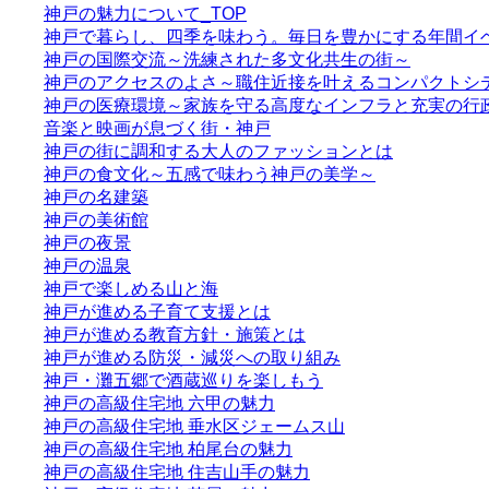
神戸の魅力について_TOP
神戸で暮らし、四季を味わう。毎日を豊かにする年間イ
神戸の国際交流～洗練された多文化共生の街～
神戸のアクセスのよさ～職住近接を叶えるコンパクトシ
神戸の医療環境～家族を守る高度なインフラと充実の行
音楽と映画が息づく街・神戸
神戸の街に調和する大人のファッションとは
神戸の食文化～五感で味わう神戸の美学～
神戸の名建築
神戸の美術館
神戸の夜景
神戸の温泉
神戸で楽しめる山と海
神戸が進める子育て支援とは
神戸が進める教育方針・施策とは
神戸が進める防災・減災への取り組み
神戸・灘五郷で酒蔵巡りを楽しもう
神戸の高級住宅地 六甲の魅力
神戸の高級住宅地 垂水区ジェームス山
神戸の高級住宅地 柏尾台の魅力
神戸の高級住宅地 住吉山手の魅力