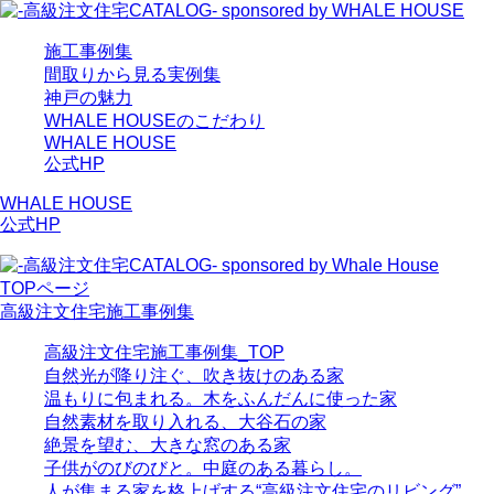
施工事例集
間取りから見る実例集
神戸の魅力
WHALE HOUSEのこだわり
WHALE HOUSE
公式HP
WHALE HOUSE
公式HP
TOPページ
高級注文住宅施工事例集
高級注文住宅施工事例集_TOP
自然光が降り注ぐ、吹き抜けのある家
温もりに包まれる。木をふんだんに使った家
自然素材を取り入れる、大谷石の家
絶景を望む、大きな窓のある家
子供がのびのびと。中庭のある暮らし。
人が集まる家を格上げする“高級注文住宅のリビング”