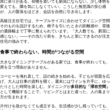
席に余りがある。荷物を置いても窮屈にならない。少し体勢を
変えても、隣を気にしなくていい。こうした無意識の安心感
が、人の緊張をほどき、会話を自然に引き出します。
高級注文住宅では、テーブルサイズに合わせてダイニング空間
そのものを設計するため、椅子を引いたときの距離感や、背後
の通路幅まで丁寧に整えられています。「大人数でも、窮屈に
感じない」——その当たり前を、きちんと形にできるのが注文
住宅の強みです。
食事で終わらない、時間がつながる空間
大きなダイニングテーブルがある家では、食事が終わっても、
席を立つ理由がありません。
コーヒーを淹れ直して、話の続きを始める。子どもが宿題を広
げ、大人は仕事の資料を開く。週末にはワインを片手に、ゆっ
たりとした時間を楽しむ。ダイニングが
多目的な「滞在空間」
として機能することで、リビングとはまた違った、人の集まり
方が生まれます。
片付けを急がなくても成立する。生活感が少し残っていても、