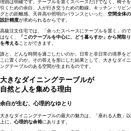
理由は明確です。テーブルを置くスペースだけでなく、椅子を
引くための余白、人が行き交うための動線、キッチン・リビン
グとの距離感、天井高や照明のバランスといった、
空間全体の
設計精度
が求められるからです。
高級注文住宅では、「余ったスペースにテーブルを置く」ので
はなく、
「このテーブルを中心に、どう暮らすか」から間取り
を考える
ことができます。
誰と、どんな時間を過ごしたいのか。日常と非日常の境界をど
こに置くのか。その答えを形にした結果として、大きなダイニ
ングテーブルのある空間が生まれるのです。
大きなダイニングテーブルが
自然と人を集める理由
余白が生む、心理的なゆとり
大きなダイニングテーブルの最大の魅力は、「座れる人数」以
上に、
心理的な余裕
にあります。