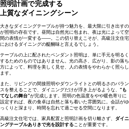
照明計画で完成する
上質なダイニングシーン
大きなダイニングテーブルが持つ魅力を、最大限に引き出すの
が照明の存在です。昼間は自然光に包まれ、夜は光によって空
間の表情が一変する——。この切り替えこそが、高級注文住宅
におけるダイニングの醍醐味と言えるでしょう。
テーブルの上に配されたペンダント照明は、単に手元を明るく
するためのものではありません。光の高さ、広がり、影の落ち
方によって、料理を美しく見せ、人の表情をやわらかく照らし
ます。
また、リビングの間接照明やダウンライトとの明るさのバラン
スを整えることで、ダイニングだけが浮き上がるような、
“も
てなしの舞台”
が完成します。照明の色温度をやや暖色寄りに
設定すれば、夜の食卓は自然と落ち着いた雰囲気に。会話がゆ
っくりと深まり、時間を忘れて過ごせる空間になります。
高級注文住宅では、家具配置と照明計画を切り離さず、
ダイニ
ングテーブルありきで光を設計する
ことが重要です。