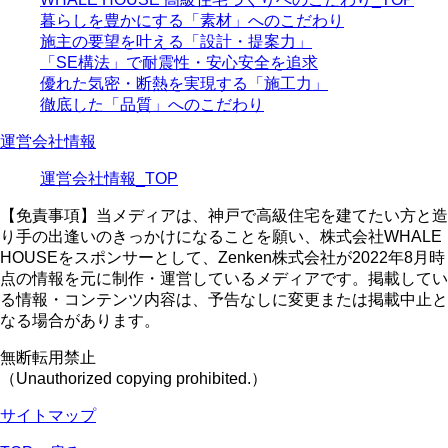
暮らしを豊かにする「素材」へのこだわり
施主の要望を叶える「設計・提案力」
「SE構法」で耐震性・安心安全を追求
優れた気密・断熱を実現する「施工力」
徹底した「品質」へのこだわり
運営会社情報
運営会社情報_TOP
【免責事項】
当メディアは、神戸で高級住宅を建てたい方と造
り手の出逢いのきっかけになることを願い、株式会社WHALE
HOUSEをスポンサーとして、Zenken株式会社が2022年8月時
点の情報を元に制作・運営しているメディアです。掲載してい
る情報・コンテンツ内容は、予告なしに変更または掲載中止と
なる場合があります。
無断転用禁止
（Unauthorized copying prohibited.）
サイトマップ