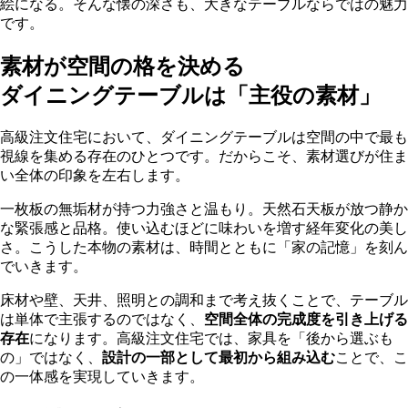
絵になる。そんな懐の深さも、大きなテーブルならではの魅力
です。
素材が空間の格を決める
ダイニングテーブルは「主役の素材」
高級注文住宅において、ダイニングテーブルは空間の中で最も
視線を集める存在のひとつです。だからこそ、素材選びが住ま
い全体の印象を左右します。
一枚板の無垢材が持つ力強さと温もり。天然石天板が放つ静か
な緊張感と品格。使い込むほどに味わいを増す経年変化の美し
さ。こうした本物の素材は、時間とともに「家の記憶」を刻ん
でいきます。
床材や壁、天井、照明との調和まで考え抜くことで、テーブル
は単体で主張するのではなく、
空間全体の完成度を引き上げる
存在
になります。高級注文住宅では、家具を「後から選ぶも
の」ではなく、
設計の一部として最初から組み込む
ことで、こ
の一体感を実現していきます。