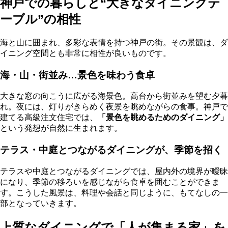
神戸での暮らしと“大きなダイニングテ
ーブル”の相性
海と山に囲まれ、多彩な表情を持つ神戸の街。その景観は、ダ
イニング空間とも非常に相性が良いものです。
海・山・街並み…景色を味わう食卓
大きな窓の向こうに広がる海景色。高台から街並みを望む夕暮
れ。夜には、灯りがきらめく夜景を眺めながらの食事。神戸で
建てる高級注文住宅では、
「景色を眺めるためのダイニング」
という発想が自然に生まれます。
テラス・中庭とつながるダイニングが、季節を招く
テラスや中庭とつながるダイニングでは、屋内外の境界が曖昧
になり、季節の移ろいを感じながら食卓を囲むことができま
す。こうした風景は、料理や会話と同じように、もてなしの一
部となっていきます。
上質なダイニングで「人が集まる家」を