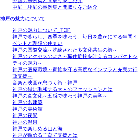
外観の事例集と間取りをご紹介
中庭・坪庭の事例集と間取りをご紹介
神戸の魅力について
神戸の魅力について_TOP
神戸で暮らし、四季を味わう。毎日を豊かにする年間イ
ベントと理想の住まい
神戸の国際交流～洗練された多文化共生の街～
神戸のアクセスのよさ～職住近接を叶えるコンパクトシ
ティの魅力～
神戸の医療環境～家族を守る高度なインフラと充実の行
政支援～
音楽と映画が息づく街・神戸
神戸の街に調和する大人のファッションとは
神戸の食文化～五感で味わう神戸の美学～
神戸の名建築
神戸の美術館
神戸の夜景
神戸の温泉
神戸で楽しめる山と海
神戸が進める子育て支援とは