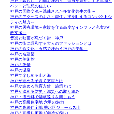
神戸で暮らし、四季を味わう。毎日を豊かにする年間イ
ベントと理想の住まい
神戸の国際交流～洗練された多文化共生の街～
神戸のアクセスのよさ～職住近接を叶えるコンパクトシ
ティの魅力～
神戸の医療環境～家族を守る高度なインフラと充実の行
政支援～
音楽と映画が息づく街・神戸
神戸の街に調和する大人のファッションとは
神戸の食文化～五感で味わう神戸の美学～
神戸の名建築
神戸の美術館
神戸の夜景
神戸の温泉
神戸で楽しめる山と海
神戸が進める子育て支援とは
神戸が進める教育方針・施策とは
神戸が進める防災・減災への取り組み
神戸・灘五郷で酒蔵巡りを楽しもう
神戸の高級住宅地 六甲の魅力
神戸の高級住宅地 垂水区ジェームス山
神戸の高級住宅地 柏尾台の魅力