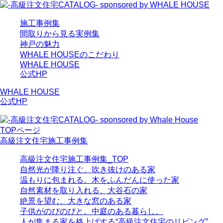
施工事例集
間取りから見る実例集
神戸の魅力
WHALE HOUSEのこだわり
WHALE HOUSE
公式HP
WHALE HOUSE
公式HP
TOPページ
高級注文住宅施工事例集
高級注文住宅施工事例集_TOP
自然光が降り注ぐ、吹き抜けのある家
温もりに包まれる。木をふんだんに使った家
自然素材を取り入れる、大谷石の家
絶景を望む、大きな窓のある家
子供がのびのびと。中庭のある暮らし。
人が集まる家を格上げする“高級注文住宅のリビング”