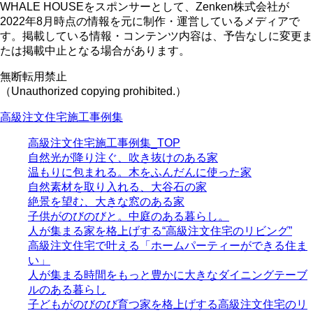
WHALE HOUSEをスポンサーとして、Zenken株式会社が
2022年8月時点の情報を元に制作・運営しているメディアで
す。掲載している情報・コンテンツ内容は、予告なしに変更ま
たは掲載中止となる場合があります。
無断転用禁止
（Unauthorized copying prohibited.）
高級注文住宅施工事例集
高級注文住宅施工事例集_TOP
自然光が降り注ぐ、吹き抜けのある家
温もりに包まれる。木をふんだんに使った家
自然素材を取り入れる、大谷石の家
絶景を望む、大きな窓のある家
子供がのびのびと。中庭のある暮らし。
人が集まる家を格上げする“高級注文住宅のリビング”
高級注文住宅で叶える「ホームパーティーができる住ま
い」
人が集まる時間をもっと豊かに大きなダイニングテーブ
ルのある暮らし
子どもがのびのび育つ家を格上げする高級注文住宅のリ