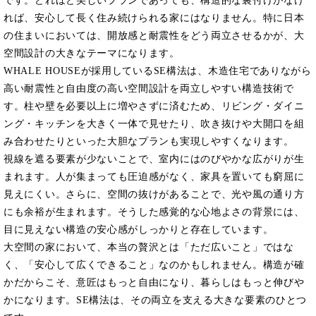
です。どれほど美しいプランであっても、構造的な裏付けがなけ
れば、安心して長く住み続けられる家にはなりません。特に日本
の住まいにおいては、開放感と耐震性をどう両立させるかが、大
空間設計の大きなテーマになります。
WHALE HOUSEが採用しているSE構法は、木造住宅でありながら
高い耐震性と自由度の高い空間設計を両立しやすい構造技術で
す。柱や壁を必要以上に増やさずに済むため、リビング・ダイニ
ング・キッチンを大きく一体で見せたり、吹き抜けや大開口を組
み合わせたりといった大胆なプランも実現しやすくなります。
視線を遮る要素が少ないことで、室内にはのびやかな広がりが生
まれます。人が集まっても圧迫感がなく、家具を置いても窮屈に
見えにくい。さらに、空間の抜けがあることで、光や風の通り方
にも余裕が生まれます。そうした感覚的な心地よさの背景には、
目に見えない構造の安心感がしっかりと存在しています。
大空間の家において、本当の贅沢とは「ただ広いこと」ではな
く、「安心して広くできること」なのかもしれません。構造が確
かだからこそ、意匠はもっと自由になり、暮らしはもっと伸びや
かになります。SE構法は、その両立を支える大きな要素のひとつ