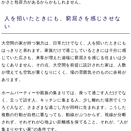
かさと包容力があるからかもしれません。
人を招いたときにも、窮屈さを感じさせな
い
大空間の家が持つ魅力は、日常だけでなく、人を招いたときにも
はっきりと表れます。家族だけで過ごしているときには十分に感
じていた広さも、来客が増えた途端に窮屈さを感じる住まいは少
なくありません。その点、大空間を前提に設計された家は、人数
が増えても空気が重くなりにくく、場の雰囲気そのものに余裕が
あります。
ホームパーティーや親族の集まりでは、座って過ごす人だけでな
く、立って話す人、キッチンに集まる人、少し離れた場所でくつ
ろぐ人など、さまざまな過ごし方が同時に生まれます。こうした
複数の行動が自然に重なっても、動線がぶつからず、視線が分断
されず、それぞれが心地よい距離感を保てること。それが、“人が
集まりやすい家”の条件です。