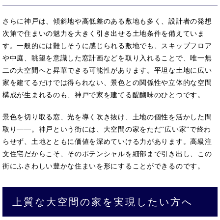
さらに神戸は、傾斜地や高低差のある敷地も多く、設計者の発想
次第で住まいの魅力を大きく引き出せる土地条件を備えていま
す。一般的には難しそうに感じられる敷地でも、スキップフロア
や中庭、眺望を意識した窓計画などを取り入れることで、唯一無
二の大空間へと昇華できる可能性があります。平坦な土地に広い
家を建てるだけでは得られない、景色との関係性や立体的な空間
構成が生まれるのも、神戸で家を建てる醍醐味のひとつです。
景色を切り取る窓、光を導く吹き抜け、土地の個性を活かした間
取り――。神戸という街には、大空間の家をただ“広い家”で終わ
らせず、土地とともに価値を深めていける力があります。高級注
文住宅だからこそ、そのポテンシャルを細部まで引き出し、この
街にふさわしい豊かな住まいを形にすることができるのです。
上質な大空間の家を実現したい方へ