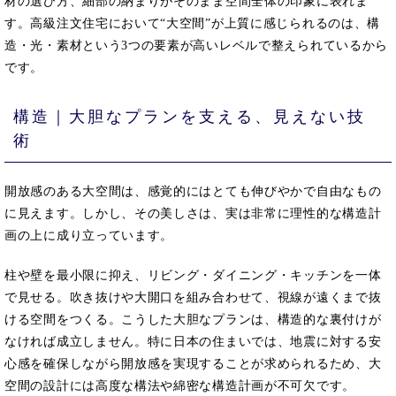
材の選び方、細部の納まりがそのまま空間全体の印象に表れま
す。高級注文住宅において“大空間”が上質に感じられるのは、構
造・光・素材という3つの要素が高いレベルで整えられているから
です。
構造｜大胆なプランを支える、見えない技
術
開放感のある大空間は、感覚的にはとても伸びやかで自由なもの
に見えます。しかし、その美しさは、実は非常に理性的な構造計
画の上に成り立っています。
柱や壁を最小限に抑え、リビング・ダイニング・キッチンを一体
で見せる。吹き抜けや大開口を組み合わせて、視線が遠くまで抜
ける空間をつくる。こうした大胆なプランは、構造的な裏付けが
なければ成立しません。特に日本の住まいでは、地震に対する安
心感を確保しながら開放感を実現することが求められるため、大
空間の設計には高度な構法や綿密な構造計画が不可欠です。