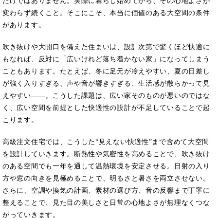
だけではありません。実際に暮らし始めてから、その心地よさが
変わらず続くこと。そこにこそ、本当に価値のある大空間の条件
があります。
吹き抜けや大開口を備えた住まいは、設計次第で驚くほど快適に
もなれば、反対に「広いけれど落ち着かない家」になってしまう
こともあります。たとえば、冬に足元が冷えやすい、夏の日差し
が強く入りすぎる、声や音が響きすぎる、生活感が散らかって見
えやすい――。こうした課題は、広い家そのものが悪いのではな
く、広い空間を前提とした快適性の設計が不足していることで起
こります。
高級注文住宅では、こうした“見えない快適性”まで含めて大空間
を設計していきます。断熱性や気密性を高めることで、吹き抜け
のある空間でも一年を通して温熱環境を安定させる。日射の入り
方や窓の向きを見極めることで、明るさと暑さを両立させない。
さらに、空調や換気の計画、素材の選び方、音の反響まで丁寧に
整えることで、見た目の美しさと日常の心地よさが無理なくつな
がっていきます。