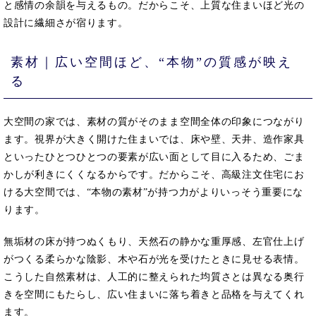
と感情の余韻を与えるもの。だからこそ、上質な住まいほど光の
設計に繊細さが宿ります。
素材｜広い空間ほど、“本物”の質感が映え
る
大空間の家では、素材の質がそのまま空間全体の印象につながり
ます。視界が大きく開けた住まいでは、床や壁、天井、造作家具
といったひとつひとつの要素が広い面として目に入るため、ごま
かしが利きにくくなるからです。だからこそ、高級注文住宅にお
ける大空間では、“本物の素材”が持つ力がよりいっそう重要にな
ります。
無垢材の床が持つぬくもり、天然石の静かな重厚感、左官仕上げ
がつくる柔らかな陰影、木や石が光を受けたときに見せる表情。
こうした自然素材は、人工的に整えられた均質さとは異なる奥行
きを空間にもたらし、広い住まいに落ち着きと品格を与えてくれ
ます。