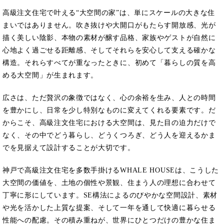
高級注文住宅で叶える“大空間の家”は、単にスケールの大きな住
まいではありません。吹き抜けや大開口がもたらす開放感、光が
描く美しい陰影、本物の素材が醸す品格、家族やゲストが自然に
心地よく過ごせる距離感、そしてそれらを安心して支える確かな
構造。それらすべてが重なったときに、初めて「暮らしの質を高
める大空間」が生まれます。
広さは、ただ贅沢の象徴ではなく、心の余裕を生み、人との時間
を豊かにし、日常を少し特別なものに変えてくれる要素です。だ
からこそ、高級注文住宅における大空間は、見た目の迫力だけで
なく、その中でどう暮らし、どうくつろぎ、どう人を迎えるかま
でを見据えて設計することが大切です。
神戸で高級注文住宅を多数手掛けるWHALE HOUSEは、こうした
大空間の価値を、土地の個性や景観、住まう人の理想に合わせて
丁寧に形にしています。SE構法によるのびやかな空間設計、素材
や光を活かした上質な提案、そして一年を通して快適に暮らせる
性能への配慮。その積み重ねが、世界にひとつだけの豊かな住ま