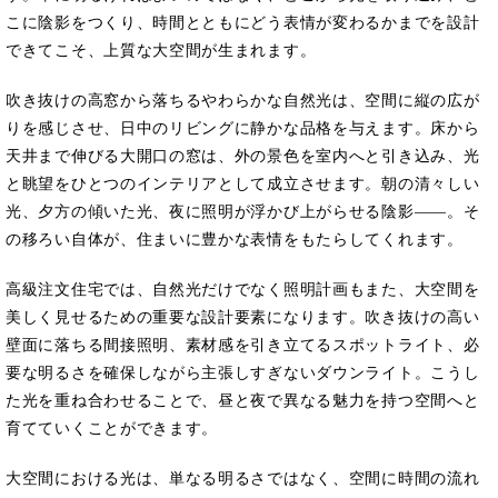
こに陰影をつくり、時間とともにどう表情が変わるかまでを設計
できてこそ、上質な大空間が生まれます。
吹き抜けの高窓から落ちるやわらかな自然光は、空間に縦の広が
りを感じさせ、日中のリビングに静かな品格を与えます。床から
天井まで伸びる大開口の窓は、外の景色を室内へと引き込み、光
と眺望をひとつのインテリアとして成立させます。朝の清々しい
光、夕方の傾いた光、夜に照明が浮かび上がらせる陰影――。そ
の移ろい自体が、住まいに豊かな表情をもたらしてくれます。
高級注文住宅では、自然光だけでなく照明計画もまた、大空間を
美しく見せるための重要な設計要素になります。吹き抜けの高い
壁面に落ちる間接照明、素材感を引き立てるスポットライト、必
要な明るさを確保しながら主張しすぎないダウンライト。こうし
た光を重ね合わせることで、昼と夜で異なる魅力を持つ空間へと
育てていくことができます。
大空間における光は、単なる明るさではなく、空間に時間の流れ