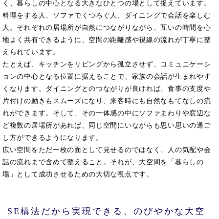
く、暮らしの中心となる大きなひとつの場として捉えています。
料理をする人、ソファでくつろぐ人、ダイニングで会話を楽しむ
人。それぞれの居場所が自然につながりながら、互いの時間を心
地よく共有できるように、空間の距離感や視線の流れが丁寧に整
えられています。
たとえば、キッチンをリビングから孤立させず、コミュニケーシ
ョンの中心となる位置に据えることで、家族の会話が生まれやす
くなります。ダイニングとのつながりが良ければ、食事の支度や
片付けの動きもスムーズになり、来客時にも自然なもてなしの流
れができます。そして、その一体感の中にソファまわりや窓辺な
ど複数の居場所があれば、同じ空間にいながらも思い思いの過ご
し方ができるようになります。
広い空間をただ一枚の面として見せるのではなく、人の気配や会
話の流れまで含めて整えること。それが、大空間を「暮らしの
場」として成功させるための大切な視点です。
SE構法だから実現できる、のびやかな大空