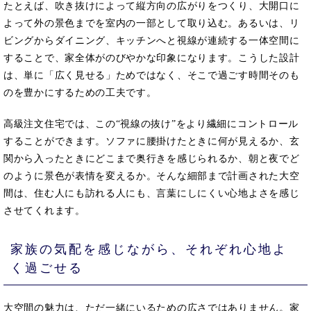
たとえば、吹き抜けによって縦方向の広がりをつくり、大開口に
よって外の景色までを室内の一部として取り込む。あるいは、リ
ビングからダイニング、キッチンへと視線が連続する一体空間に
することで、家全体がのびやかな印象になります。こうした設計
は、単に「広く見せる」ためではなく、そこで過ごす時間そのも
のを豊かにするための工夫です。
高級注文住宅では、この“視線の抜け”をより繊細にコントロール
することができます。ソファに腰掛けたときに何が見えるか、玄
関から入ったときにどこまで奥行きを感じられるか、朝と夜でど
のように景色が表情を変えるか。そんな細部まで計画された大空
間は、住む人にも訪れる人にも、言葉にしにくい心地よさを感じ
させてくれます。
家族の気配を感じながら、それぞれ心地よ
く過ごせる
大空間の魅力は、ただ一緒にいるための広さではありません。家