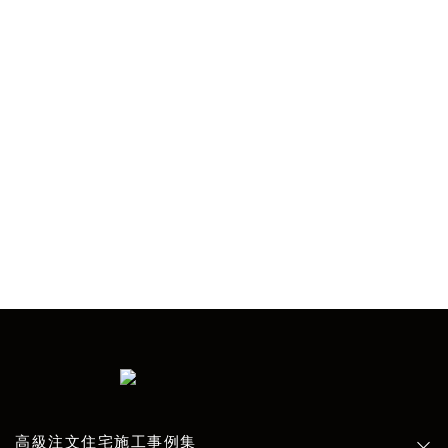
住む人の思いをカタチにできる「WHALE
HOUSE」をスポンサーとして、全研本社がサイトを
制作。
当メディアが「住む人」と「造り手」の出会いのき
っかけになれば幸いです。
sponsored by WHALE HOUSE
高級注文住宅施工事例集