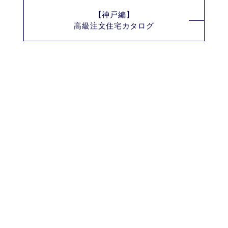
【神戸編】
高級注文住宅カタログ
Zenken
まだ、そこにない
未来をつくる。